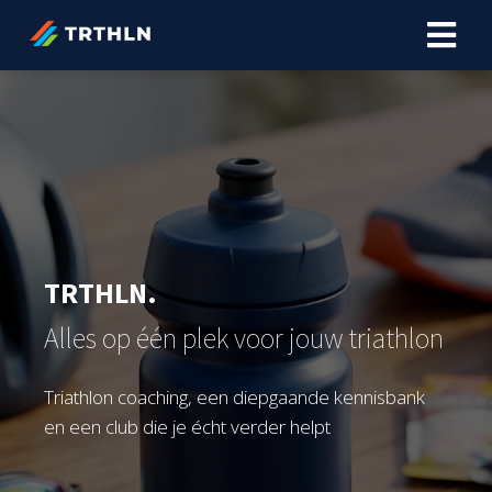
ngen
erklaring
oneel
TRTHLN.
onele
s zijn
Alles op één plek voor jouw triathlon
kelijk om
bsite te
Triathlon coaching, een diepgaande kennisbank
ken. Ze
 gebruikt
en een club die je écht verder helpt
asisfuncties
der deze