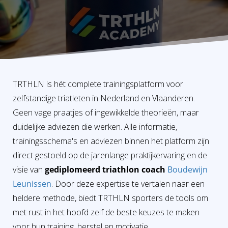
s kan de
e niet
oneren.
ieken
ische
s worden
TRTHLN is hét complete trainingsplatform voor
kt om
zelfstandige triatleten in Nederland en Vlaanderen.
em
Geen vage praatjes of ingewikkelde theorieën, maar
tie te
duidelijke adviezen die werken. Alle informatie,
elen over
drag van
trainingsschema's en adviezen binnen het platform zijn
zoeker op
direct gestoeld op de jarenlange praktijkervaring en de
site.
visie van
gediplomeerd triathlon coach
Boudewijn
Leunissen
. Door deze expertise te vertalen naar een
ing
heldere methode, biedt TRTHLN sporters de tools om
ingcookies
met rust in het hoofd zelf de beste keuzes te maken
 gebruikt
oekers te
voor hun training, herstel en motivatie.