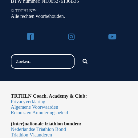
BTW nummer: NL005276136B35
© TRTHLN™
Alle rechten voorbehouden.
TRTHLN Coach, Academy & Club:
Privacyverklaring
Algemene Voorwaarden
Retour- en Annuleringsbeleid
(Inter)nationale triathlon bonden:
Nederlandse Triathlon Bond
Triathlon Vlaanderen