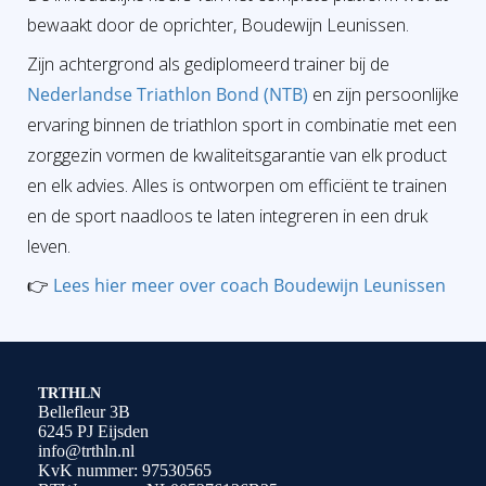
bewaakt door de oprichter, Boudewijn Leunissen.
Zijn achtergrond als gediplomeerd trainer bij de
Nederlandse Triathlon Bond (NTB)
en zijn persoonlijke
ervaring binnen de triathlon sport in combinatie met een
zorggezin vormen de kwaliteitsgarantie van elk product
en elk advies. Alles is ontworpen om efficiënt te trainen
en de sport naadloos te laten integreren in een druk
leven.
👉
Lees hier meer over coach Boudewijn Leunissen
TRTHLN
Bellefleur 3B
6245 PJ Eijsden
info@trthln.nl
KvK nummer: 97530565