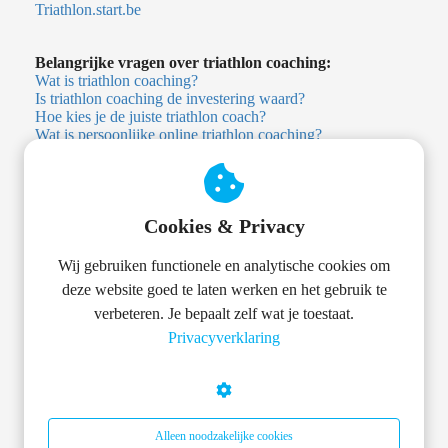
Triathlon.start.be
Belangrijke vragen over triathlon coaching:
Wat is triathlon coaching?
Is triathlon coaching de investering waard?
Hoe kies je de juiste triathlon coach?
Wat is persoonlijke online triathlon coaching?
Wat is digitale triathlon coaching?
Heb ik een triathlon coach nodig?
Heb ik als beginner een triathlon coach nodig?
Wat kost een triathlon coach?
Cookies & Privacy
Is er een alternatief voor persoonlijke triathlon coaching?
Triathlon app versus menselijke coach: wat is het verschil?
Welke trainingsapp voor triathlon?
Wij gebruiken functionele en analytische cookies om
deze website goed te laten werken en het gebruik te
TRTHLN Academy
verbeteren. Je bepaalt zelf wat je toestaat.
Privacyverklaring
Training & Opbouw
Zwemmen
Fietsen
Hardlopen
Alleen noodzakelijke cookies