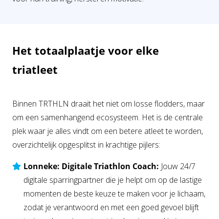
 op de
e. Hierdoor
 website-
ren
Het totaalplaatje voor elke
nte
triatleet
enties
gebaseerd
 gedrag van
ezoeker.
Binnen TRTHLN draait het niet om losse flodders, maar
om een samenhangend ecosysteem. Het is de centrale
plek waar je alles vindt om een betere atleet te worden,
uren
overzichtelijk opgesplitst in krachtige pijlers:
Lonneke: Digitale Triathlon Coach:
Jouw 24/7
digitale sparringpartner die je helpt om op de lastige
momenten de beste keuze te maken voor je lichaam,
zodat je verantwoord en met een goed gevoel blijft