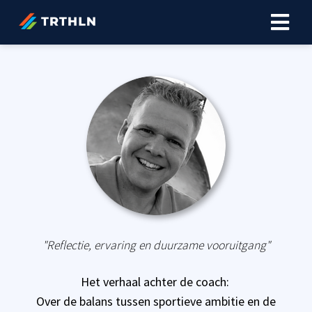
ngen
erklaring
oneel
onele
s zijn
kelijk om
bsite te
"Reflectie, ervaring en duurzame vooruitgang"
ken. Ze
 gebruikt
Het verhaal achter de coach:
asisfuncties
Over de balans tussen sportieve ambitie en de
der deze