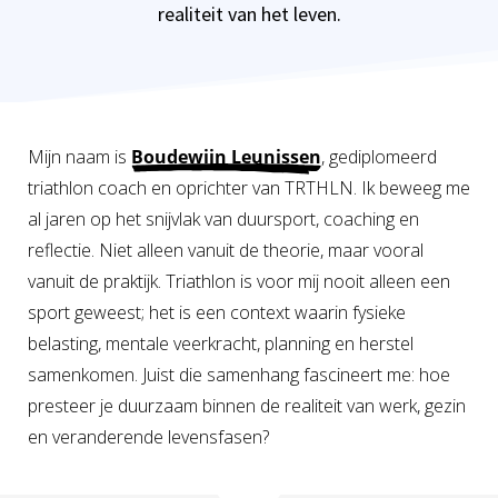
s kan de
realiteit van het leven.
e niet
oneren.
ieken
ische
Mijn naam is
Boudewijn Leunissen
, gediplomeerd
s worden
triathlon coach en oprichter van TRTHLN. Ik beweeg me
kt om
al jaren op het snijvlak van duursport, coaching en
em
reflectie. Niet alleen vanuit de theorie, maar vooral
tie te
elen over
vanuit de praktijk. Triathlon is voor mij nooit alleen een
drag van
sport geweest; het is een context waarin fysieke
zoeker op
belasting, mentale veerkracht, planning en herstel
site.
samenkomen. Juist die samenhang fascineert me: hoe
ing
presteer je duurzaam binnen de realiteit van werk, gezin
en veranderende levensfasen?
ingcookies
 gebruikt
oekers te