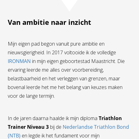
 op de
e. Hierdoor
Van ambitie naar inzicht
 website-
ren
nte
enties
Mijn eigen pad begon vanuit pure ambitie en
gebaseerd
nieuwsgierigheid. In 2017 voltooide ik de volledige
 gedrag van
IRONMAN
in mijn eigen geboortestad Maastricht. Die
ezoeker.
ervaring leerde me alles over voorbereiding,
belastbaarheid en het verleggen van grenzen, maar
uren
bovenal leerde het me het belang van keuzes maken
voor de lange termijn.
In de jaren daarna haalde ik mijn diploma
Triathlon
Trainer Niveau 3
bij de
Nederlandse Triathlon Bond
(NTB)
en legde ik het fundament voor mijn