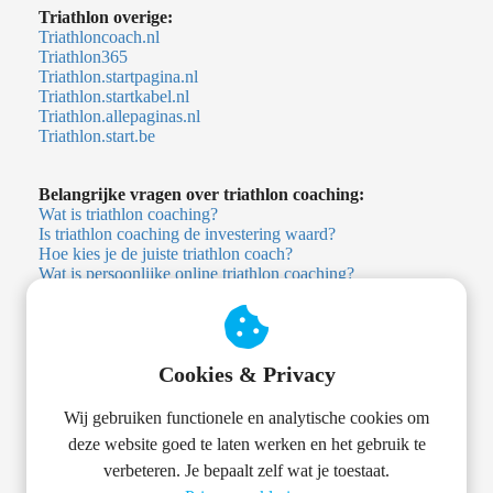
Triathlon overige:
Triathloncoach.nl
Triathlon365
Triathlon.startpagina.nl
Triathlon.startkabel.nl
Triathlon.allepaginas.nl
Triathlon.start.be
Belangrijke vragen over triathlon coaching:
Wat is triathlon coaching?
Is triathlon coaching de investering waard?
Hoe kies je de juiste triathlon coach?
Wat is persoonlijke online triathlon coaching?
Wat is digitale triathlon coaching?
Heb ik een triathlon coach nodig?
Heb ik als beginner een triathlon coach nodig?
Wat kost een triathlon coach?
Cookies & Privacy
Is er een alternatief voor persoonlijke triathlon coaching?
Triathlon app versus menselijke coach: wat is het verschil?
Welke trainingsapp voor triathlon?
Wij gebruiken functionele en analytische cookies om
deze website goed te laten werken en het gebruik te
TRTHLN Academy
verbeteren. Je bepaalt zelf wat je toestaat.