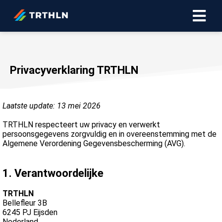
ngen
Privacyverklaring TRTHLN
erklaring
Laatste update: 13 mei 2026
oneel
TRTHLN respecteert uw privacy en verwerkt
onele
persoonsgegevens zorgvuldig en in overeenstemming met de
Algemene Verordening Gegevensbescherming (AVG).
s zijn
kelijk om
bsite te
1. Verantwoordelijke
ken. Ze
 gebruikt
TRTHLN
Bellefleur 3B
asisfuncties
6245 PJ Eijsden
der deze
Nederland