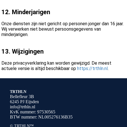
12. Minderjarigen
Onze diensten zijn niet gericht op personen jonger dan 16 jaar.
Wij verwerken niet bewust persoonsgegevens van
minderjarigen.
13. Wijzigingen
Deze privacyverklaring kan worden gewijzigd. De meest
actuele versie is altijd beschikbaar op
https://trthln.nl
.
TRTHLN
Bellefleur 3B
6245 PJ Eijsden
info@trthln.nl
KvK nummer: 97530565
BTW nummer: NL005276136B35
© TRTHLN™