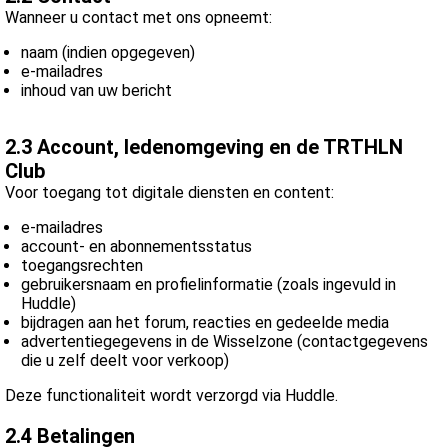
Wanneer u contact met ons opneemt:
 op de
e. Hierdoor
naam (indien opgegeven)
 website-
e-mailadres
ren
inhoud van uw bericht
nte
enties
2.3 Account, ledenomgeving en de TRTHLN
gebaseerd
Club
 gedrag van
Voor toegang tot digitale diensten en content:
ezoeker.
e-mailadres
account- en abonnementsstatus
toegangsrechten
uren
gebruikersnaam en profielinformatie (zoals ingevuld in
Huddle)
bijdragen aan het forum, reacties en gedeelde media
advertentiegegevens in de Wisselzone (contactgegevens
die u zelf deelt voor verkoop)
Deze functionaliteit wordt verzorgd via Huddle.
2.4 Betalingen