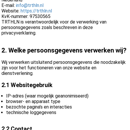
s kan de
E-mail:
info@trthln.nl
e niet
Website:
https://trthln.nl
KvK-nummer: 97530565
oneren.
TRTHLN is verantwoordelijk voor de verwerking van
persoonsgegevens zoals beschreven in deze
ieken
privacyverklaring.
ische
s worden
2. Welke persoonsgegevens verwerken wij?
kt om
em
Wij verwerken uitsluitend persoonsgegevens die noodzakelijk
tie te
zijn voor het functioneren van onze website en
elen over
dienstverlening.
drag van
2.1 Websitegebruik
zoeker op
site.
IP-adres (waar mogelijk geanonimiseerd)
browser- en apparaat type
ing
bezochte pagina’s en interacties
technische loggegevens
ingcookies
 gebruikt
2.
2 Contact
oekers te