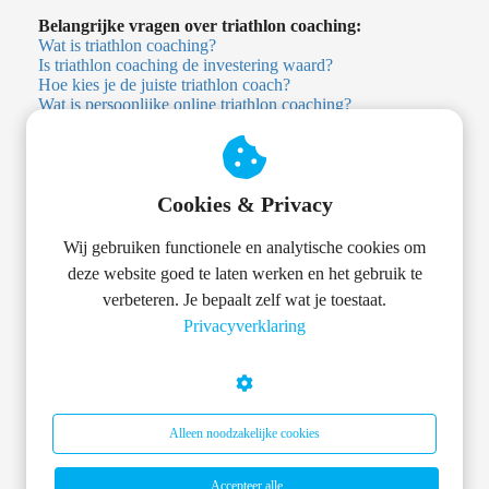
Belangrijke vragen over triathlon coaching:
Wat is triathlon coaching?
Is triathlon coaching de investering waard?
Hoe kies je de juiste triathlon coach?
Wat is persoonlijke online triathlon coaching?
Wat is digitale triathlon coaching?
Heb ik een triathlon coach nodig?
Heb ik als beginner een triathlon coach nodig?
Wat kost een triathlon coach?
Cookies & Privacy
Is er een alternatief voor persoonlijke triathlon coaching?
Triathlon app versus menselijke coach: wat is het verschil?
Welke trainingsapp voor triathlon?
Wij gebruiken functionele en analytische cookies om
deze website goed te laten werken en het gebruik te
TRTHLN Academy
verbeteren. Je bepaalt zelf wat je toestaat.
Privacyverklaring
Training & Opbouw
Zwemmen
Fietsen
Hardlopen
Alleen noodzakelijke cookies
Wedstrijd & Strategie
Accepteer alle